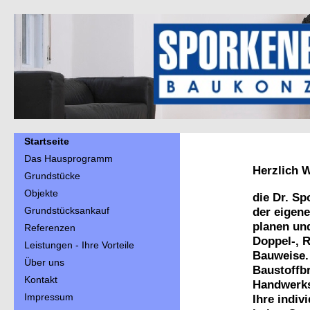
Startseite
Das Hausprogramm
Herzlich 
Grundstücke
Objekte
die Dr. S
Grundstücksankauf
der eigen
planen und
Referenzen
Doppel-, 
Leistungen - Ihre Vorteile
Bauweise. 
Über uns
Baustoffb
Kontakt
Handwerksb
Impressum
Ihre indi