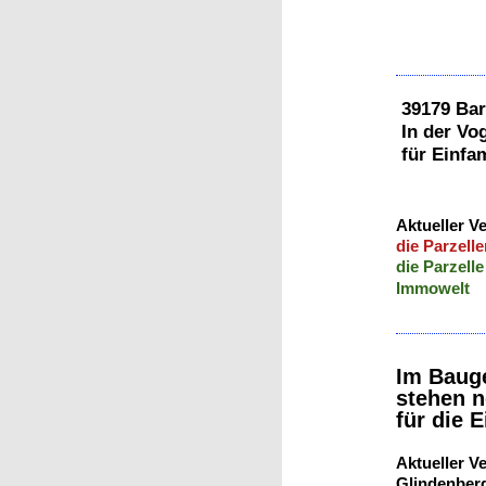
39179
In der Vog
für Einfa
Aktueller V
die P
arzelle
die Parzelle
Immowelt
Im Bauge
stehen n
für die 
Aktueller V
Glindenber