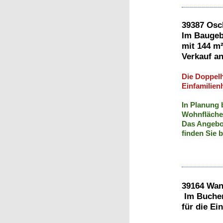
39387
Im Baugebi
mit 144 m
Verkauf a
Die Doppelha
Einfamilien
In Planung b
Wohnfläche 
Das Angebot
finden Sie
39
Im Bucher
für die E